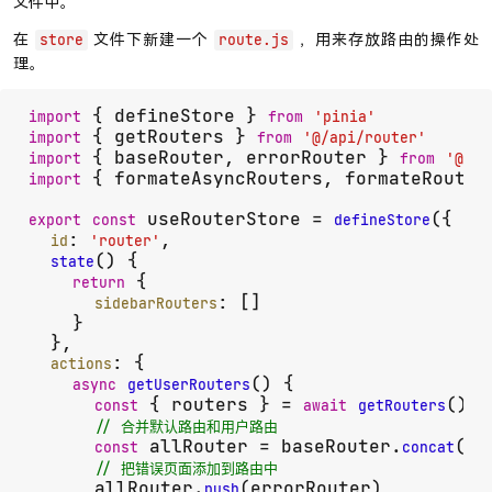
文件中。
在
文件下新建一个
，用来存放路由的操作处
store
route.js
理。
 { defineStore } 
import
from
'pinia'
 { getRouters } 
import
from
'@/api/router'
 { baseRouter, errorRouter } 
import
from
'@/ro
 { formateAsyncRouters, formateRouter
import
 useRouterStore = 
({

export
const
defineStore
: 
,

id
'router'
(
) {

state
 {

return
: []

sidebarRouters
    }

  },

: {

actions
(
) {

async
getUserRouters
 { routers } = 
()

const
await
getRouters
// 合并默认路由和用户路由
 allRouter = baseRouter.
(ro
const
concat
// 把错误页面添加到路由中
      allRouter.
(errorRouter)

push