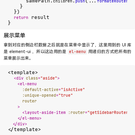
      samePath.
.
(...
(
children
push
formateRouters
    }

  })

 result

return
}
展示菜单
拿到对应的侧边栏数据之后就是在菜单中显示了，这里用到的 UI 库
是 element-ui ，所以这边用的是
用递归的方式把所有的
el-menu
菜单展示出来。
<template>

<
div
class
=
"aside"
>
<
el-menu
:default-active
=
"isActive"
:unique-opened
=
"true"
router
    >
<
layout-aside-item
:router
=
"getSidebarRouters"
</
el-menu
>
</
div
>
</template>
