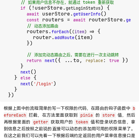
// 如果用户信息不存在，就通过 token 重新获取
 (!userStore.
) {

if
getLoginStatus
 userStore.
()

await
getUserInfo
 routers = 
 routerStore.
const
await
getUs
// 动态添加路由
      routers.
(
 {

forEach
(
item
) =>
        router.
(item)

addRoute
      })

// 添加完动态路由之后，需要在进行一次主动跳转
({ ...to, 
: 
 })

return
next
replace
true
    }

()

next
  } 
 {

else
(
)

next
'/login'
  }

})
根据上图中的流程简单的写一下权限的代码，在路由的钩子函数中
b
拦截，在方法里面获取到
的
值，然后
eforeEach
pinia
store
再根据里面的
获取用户的
值和登录状态信息，拿
getter
token
到信息之后按照之前说的直接可以动态的添加用可用的权限菜单了。
在这之前我们可以先看一下根据后端约定返回的用户菜单信息接口是