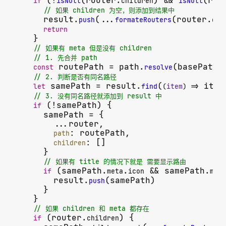
 (!
(router.
) && 
(rou
if
isNull
children
isNull
// 如果 children 为空，则添加到结果中
      result.
(...
(router.
push
formateRouters
chi
return
    }

// 如果有 meta 但是没有 children
// 1. 先合并 path
 routePath = path.
(basePath,
const
resolve
// 2. 判断是否有同名路径
 samePath = result.
(
 item
let
find
(
item
) =>
// 3. 没有同名路径就添加到 result 中
 (!samePath) {

if
      samePath = {

        ...router,

: routePath,

path
: []

children
      }

// 如果有 title 的情况下就是 需要显示路由
 (samePath.
.
 && samePath.
if
meta
icon
meta
        result.
(samePath)

push
      }

    }

// 如果 children 和 meta 都存在
 (router.
) {

if
children