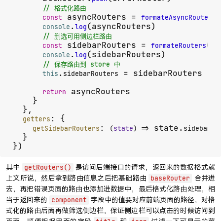
// 格式化路由
 asyncRouters = 
(
const
formateAsyncRouters
.
(asyncRouters)

console
log
// 删选可用侧边栏路由
 sidebarRouters = 
(as
const
formateRouters
.
(sidebarRouters)

console
log
// 保存路由到 store 中
.
 = sidebarRouters

this
sidebarRouters
 asyncRouters

return
    }

  },

: {

getters
: 
 state.
getSidebarRouters
(
state
) =>
sidebarRo
  }

其中
是访问后端接口的请求，返回来的数据格式就
getRouters()
上文所说，然后拿到路由信息之后把基础路由
合并进
baseRouter
去，再把错误页面的路由也添加进数据中，最后格式化路由处理，相
当于返回来的
字段中的值要对应前端页面的路径，对格
component
式化的路由后面再做筛选侧边栏，保证侧边栏可以点击的时候访问到