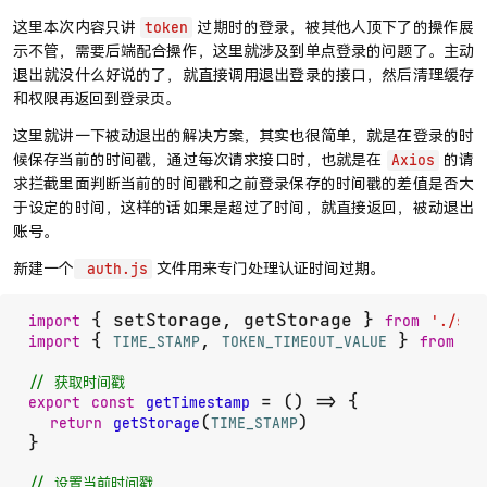
这里本次内容只讲
过期时的登录，被其他人顶下了的操作展
token
示不管，需要后端配合操作，这里就涉及到单点登录的问题了。主动
退出就没什么好说的了，就直接调用退出登录的接口，然后清理缓存
和权限再返回到登录页。
这里就讲一下被动退出的解决方案，其实也很简单，就是在登录的时
候保存当前的时间戳，通过每次请求接口时，也就是在
的请
Axios
求拦截里面判断当前的时间戳和之前登录保存的时间戳的差值是否大
于设定的时间，这样的话如果是超过了时间，就直接返回，被动退出
账号。
新建一个
文件用来专门处理认证时间过期。
auth.js
 { setStorage, getStorage } 
import
from
'./sto
 { 
, 
 } 
import
TIME_STAMP
TOKEN_TIMEOUT_VALUE
from
'.
// 获取时间戳
 = (
) => {

export
const
getTimestamp
(
)

return
getStorage
TIME_STAMP
}

// 设置当前时间戳