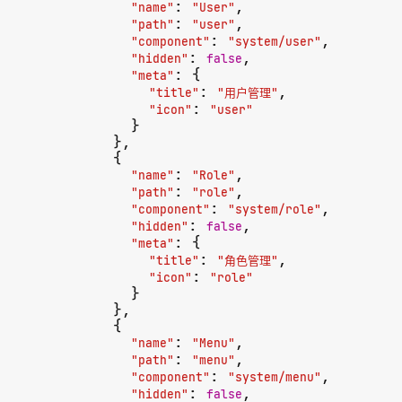
: 
,

"name"
"User"
: 
,

"path"
"user"
: 
,

"component"
"system/user"
: 
,

"hidden"
false
: {

"meta"
: 
,

"title"
"用户管理"
: 
"icon"
"user"
            }

          },

          {

: 
,

"name"
"Role"
: 
,

"path"
"role"
: 
,

"component"
"system/role"
: 
,

"hidden"
false
: {

"meta"
: 
,

"title"
"角色管理"
: 
"icon"
"role"
            }

          },

          {

: 
,

"name"
"Menu"
: 
,

"path"
"menu"
: 
,

"component"
"system/menu"
: 
,

"hidden"
false