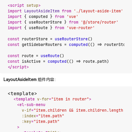
<
script
setup
>
import
LayoutAsideItem
from
'./layout-aside-item'
import
 { computed } 
from
'vue'
import
 { useRouterStore } 
from
'@/store/router'
import
 { useRoute } 
from
'vue-router'
const
 routerStore = 
useRouterStore
const
 getSidebarRouters = 
computed
(
() =>
 routerStore
const
 route = 
useRoute
const
 isActive = 
computed
(
() =>
 route.
path
</
script
>
LayoutAsideItem
组件内容：
<template>

<
template
v-for
=
"item in router"
>
<
el-sub-menu
v-if
=
"item.children && item.children.length > 
:index
=
"item.path"
:key
=
"item.path"
    >