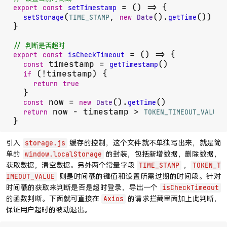
 = (
) => {

export
const
setTimestamp
(
, 
().
())

setStorage
TIME_STAMP
new
Date
getTime
}

// 判断是否超时
 = (
) => {

export
const
isCheckTimeout
 timestamp = 
()

const
getTimestamp
 (!timestamp) {

if
return
true
  }

 now = 
().
()

const
new
Date
getTime
 now - timestamp > 
return
TOKEN_TIMEOUT_VALUE
}
引入
缓存的控制，这个文件就不单独写出来，就是简
storage.js
单的
的封装，包括新增数据，删除数据，
window.localStorage
获取数据，清空数据。另外两个常量字段
，
TIME_STAMP
TOKEN_T
则是时间戳的键值和设置所需过期的时间段。针对
IMEOUT_VALUE
时间戳的获取来判断是否是超时登录，导出一个
isCheckTimeout
的函数判断。下面就可直接在
的请求拦截里面加上此判断，
Axios
保证用户超时的被动退出。