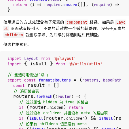
.
([], 
return
() =>
require
ensure
(
require
) =>
req
}
使用递归的方式处理含有子元素的
路径，如果是
component
Layo
页面就直接引入，不是的话就做一个懒加载处理。没有子元素的
ut
就删除字段，为后续的筛选侧边栏做铺垫。
children
侧边栏格式化：
import
Layout
from
'@/layout'
 { isNull } 
import
from
'@/utils/utils'
// 删选可用侧边栏路由
 = (
export
const
formateRouters
routers, basePath = 
 result = []

const
// 遍历路由表
  routers.
(
 {

forEach
(
router
) =>
// 过滤属性 hidden 为 true 的路由
 (router.
) 
if
hidden
return
// 过滤没有 children 并且没有 meta 的路由项
 (
(router.
) && 
(rout
if
isNull
children
isNull
// 如果有 children 但是没有 meta