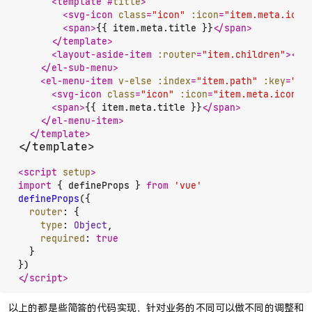
<
template
 #
title
>
<
svg-icon
class
=
"icon"
:icon
=
"item.meta.icon
<
span
>
{{ item.meta.title }}
</
span
>
</
template
>
<
layout-aside-item
:router
=
"item.children"
>
</
l
</
el-sub-menu
>
<
el-menu-item
v-else
:index
=
"item.path"
:key
=
"it
<
svg-icon
class
=
"icon"
:icon
=
"item.meta.icon"
>
<
span
>
{{ item.meta.title }}
</
span
>
</
el-menu-item
>
</
template
>
</template>

<
script
setup
>
import
 { defineProps } 
from
'vue'
defineProps
({

router
: {

type
: 
Object
,

required
: 
true
  }

</
script
>
以上的都是些简答的代码实现，针对业务的不同可以做不同的调整和