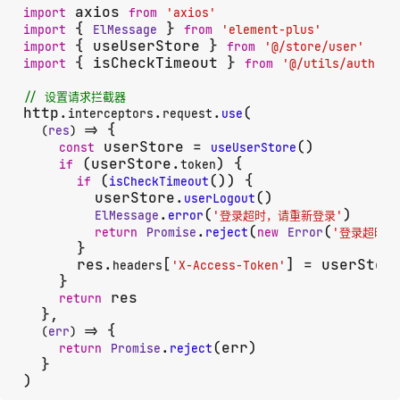
 axios 
import
from
'axios'
 { 
 } 
import
ElMessage
from
'element-plus'
 { useUserStore } 
import
from
'@/store/user'
 { isCheckTimeout } 
import
from
'@/utils/auth'
// 设置请求拦截器
http.
.
.
(

interceptors
request
use
 {

(
res
) =>
 userStore = 
()

const
useUserStore
 (userStore.
) {

if
token
 (
()) {

if
isCheckTimeout
        userStore.
()

userLogout
.
(
)

ElMessage
error
'登录超时，请重新登录'
.
(
(
return
Promise
reject
new
Error
'登录超时，
      }

      res.
[
] = userStor
headers
'X-Access-Token'
    }

 res

return
  },

 {

(
err
) =>
.
(err)

return
Promise
reject
  }

)