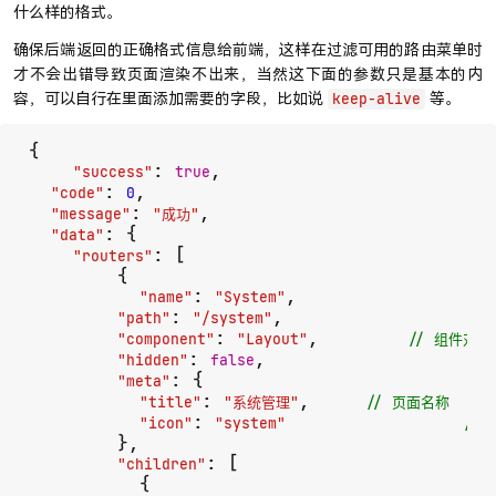
什么样的格式。
确保后端返回的正确格式信息给前端，这样在过滤可用的路由菜单时
才不会出错导致页面渲染不出来，当然这下面的参数只是基本的内
容，可以自行在里面添加需要的字段，比如说
等。
keep-alive
{

: 
,

"success"
true
: 
,

"code"
0
: 
,

"message"
"成功"
: {

"data"
: [

"routers"
        {

: 
,                  
"name"
"System"
: 
,                 
"path"
"/system"
/
: 
,        
"component"
"Layout"
// 组件对
: 
,                    
"hidden"
false
: {                          
"meta"
: 
,     
"title"
"系统管理"
// 页面名称
: 
"icon"
"system"
//
        },

: [                       
"children"
          {
