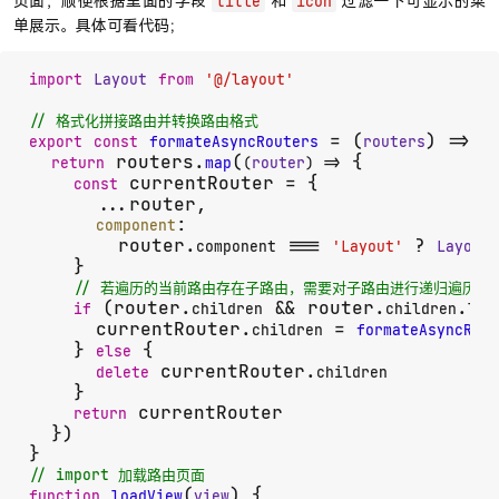
页面，顺便根据里面的字段
和
过滤一下可显示的菜
title
icon
单展示。具体可看代码；
import
Layout
from
'@/layout'
// 格式化拼接路由并转换路由格式
 = (
) => {

export
const
formateAsyncRouters
routers
 routers.
(
 {

return
map
(
router
) =>
 currentRouter = {

const
      ...router,

:

component
        router.
 === 
 ? 
component
'Layout'
Layout
    }

// 若遍历的当前路由存在子路由，需要对子路由进行递归遍历
 (router.
 && router.
.
if
children
children
len
      currentRouter.
 = 
children
formateAsyncRout
    } 
 {

else
 currentRouter.
delete
children
    }

 currentRouter

return
  })

// import 加载路由页面
(
) {

function
loadView
view