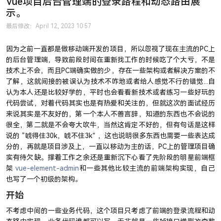
Vue项目后台管理端的登录路程和动态路由展
示。
最后修改：April 12, 2023 10:57
因为之前一直都是做移动端开发的项目，所以忽视了现在主流的PC上
的后台管理端，导致前段时间在重新找工作的时候吃了个大亏，不是
技术上不会，而且PC端确实做的少，存在一些架构或者解决方案的不
了解，这就间接的被误认为技术不咋地或者给人感觉不行的错觉...自
认为本人还是比较好学的，平时也会看看新技术或者练习一些好玩的
代码尝试，对着代码其实也是有热爱和关注的，但就这次的面试经历
来说其实是不友好的，第一个本人不善言辞，知道的东西也不会说的
很全，第二就是不会夸大吹牛，当然这肯定不好的，但有句话是这样
说的 ”唬得住30k，唬不住3k“ ，这也说明很多东西也需要一些表达成
分的，再就是项目涉及上，一直以移动为主的话，PC上的管理项目确
实有待欠缺。撑着工作之余还是重新沉下心看了先阶段的明星前端框
架
vue-element-admin
和一些其他比较主流的前端架构实现，自己
也写了一个初级的架构。
开始
不考虑中间的一些业务代码，这个项目只考虑了前端的登录流程和动