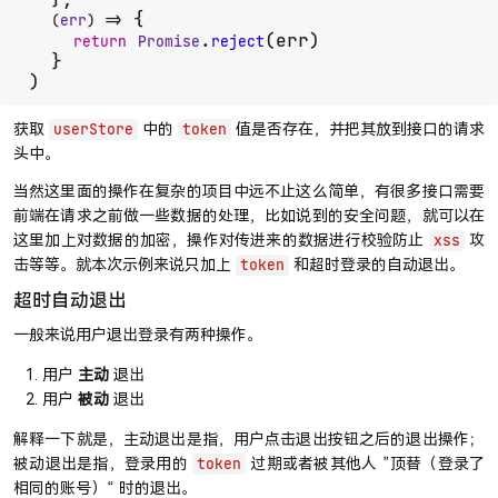
 {

(
err
) =>
.
(err)

return
Promise
reject
  }

)
获取
中的
值是否存在，并把其放到接口的请求
userStore
token
头中。
当然这里面的操作在复杂的项目中远不止这么简单，有很多接口需要
前端在请求之前做一些数据的处理，比如说到的安全问题，就可以在
这里加上对数据的加密，操作对传进来的数据进行校验防止
攻
xss
击等等。就本次示例来说只加上
和超时登录的自动退出。
token
超时自动退出
一般来说用户退出登录有两种操作。
用户
主动
退出
用户
被动
退出
解释一下就是，主动退出是指，用户点击退出按钮之后的退出操作；
被动退出是指，登录用的
过期或者被其他人 ”顶替（登录了
token
相同的账号）“ 时的退出。