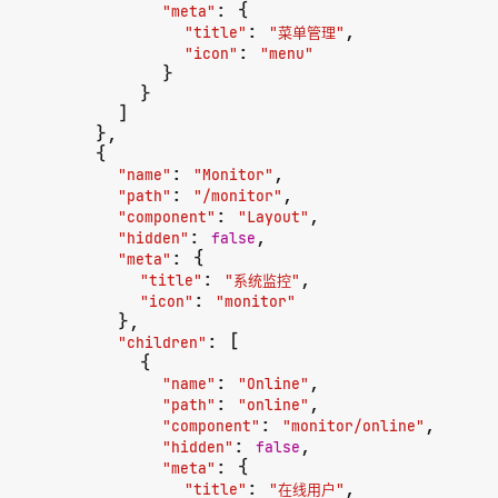
: {

"meta"
: 
,

"title"
"菜单管理"
: 
"icon"
"menu"
            }

          }

        ]

      },

      {

: 
,

"name"
"Monitor"
: 
,

"path"
"/monitor"
: 
,

"component"
"Layout"
: 
,

"hidden"
false
: {

"meta"
: 
,

"title"
"系统监控"
: 
"icon"
"monitor"
        },

: [

"children"
          {

: 
,

"name"
"Online"
: 
,

"path"
"online"
: 
,

"component"
"monitor/online"
: 
,

"hidden"
false
: {

"meta"
: 
,

"title"
"在线用户"