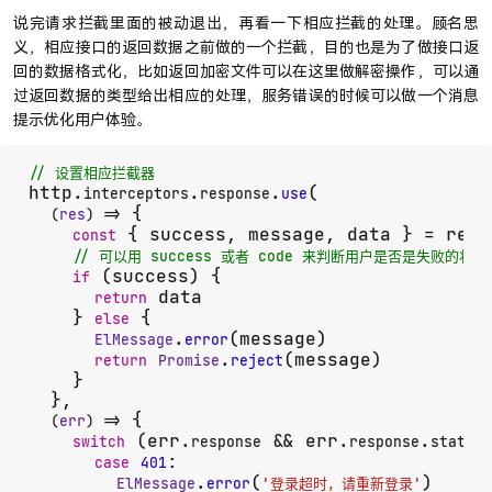
说完请求拦截里面的被动退出，再看一下相应拦截的处理。顾名思
义，相应接口的返回数据之前做的一个拦截，目的也是为了做接口返
回的数据格式化，比如返回加密文件可以在这里做解密操作，可以通
过返回数据的类型给出相应的处理，服务错误的时候可以做一个消息
提示优化用户体验。
// 设置相应拦截器
http.
.
.
(

interceptors
response
use
 {

(
res
) =>
 { success, message, data } = res.
const
// 可以用 success 或者 code 来判断用户是否是失败的状
 (success) {

if
 data

return
    } 
 {

else
.
(message)

ElMessage
error
.
(message)

return
Promise
reject
    }

  },

 {

(
err
) =>
 (err.
 && err.
.
)
switch
response
response
status
:

case
401
.
(
)

ElMessage
error
'登录超时，请重新登录'