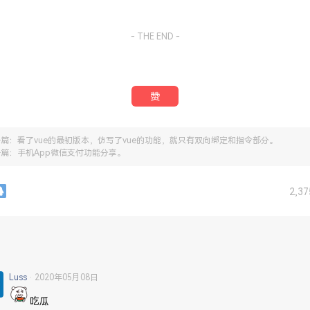
- THE END -
赞
一篇：
看了vue的最初版本，仿写了vue的功能，就只有双向绑定和指令部分。
一篇：
手机App微信支付功能分享。
2,3
Luss
2020年05月08日
吃瓜