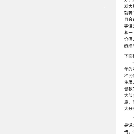
发大
就转
且会
字诅
和一
价值
的结
下面
圣诞
年的
种民
生辰
督教
大部
撒，
大分
“流
是说
传。