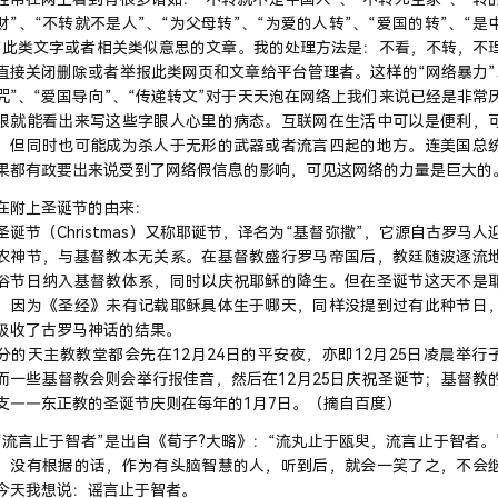
财”、“不转就不是人”、“为父母转”、“为爱的人转”、“爱国的转”、“是
”此类文字或者相关类似意思的文章。我的处理方法是：不看，不转，不
直接关闭删除或者举报此类网页和文章给平台管理者。这样的“网络暴力”
咒”、“爱国导向”、“传递转文”对于天天泡在网络上我们来说已经是非常
眼就能看出来写这些字眼人心里的病态。互联网在生活中可以是便利，
，但同时也可能成为杀人于无形的武器或者流言四起的地方。连美国总
果都有政要出来说受到了网络假信息的影响，可见这网络的力量是巨大的
在附上圣诞节的由来：
节（Christmas）又称耶诞节，译名为“基督弥撒”，它源自古罗马人
农神节，与基督教本无关系。在基督教盛行罗马帝国后，教廷随波逐流
俗节日纳入基督教体系，同时以庆祝耶稣的降生。但在圣诞节这天不是
，因为《圣经》未有记载耶稣具体生于哪天，同样没提到过有此种节日
吸收了古罗马神话的结果。
分的天主教教堂都会先在12月24日的平安夜，亦即12月25日凌晨举行
而一些基督教会则会举行报佳音，然后在12月25日庆祝圣诞节；基督教
支——东正教的圣诞节庆则在每年的1月7日。（摘自百度）
言止于智者”是出自《荀子?大略》：“流丸止于瓯臾，流言止于智者。
：没有根据的话，作为有头脑智慧的人，听到后，就会一笑了之，不会
今天我想说：谣言止于智者。