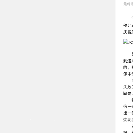
最后修改
今一
侵北
庆祝
如此
到这
的，
尔中
而且
失败
间是：
看到
信一
出一
变现
在过
好，