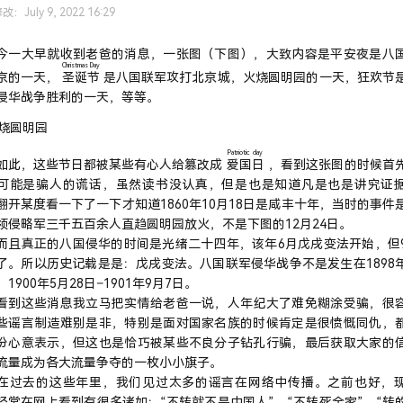
：July 9, 2022 16:29
大早就收到老爸的消息，一张图（下图），大致内容是平安夜是八
Christmas Day
京的一天，
圣诞节
是八国联军攻打北京城，火烧圆明园的一天，狂欢节
侵华战争胜利的一天，等等。
Patriotic day
，这些节日都被某些有心人给篡改成
爱国日
，看到这张图的时候首
可能是骗人的谎话，虽然读书没认真，但是也是知道凡是也是讲究证
翻开某度看一下了一下才知道1860年10月18日是咸丰十年，当时的事件
领侵略军三千五百余人直趋圆明园放火，不是下图的12月24日。
真正的八国侵华的时间是光绪二十四年，该年6月戊戌变法开始，但
了。所以历史记载是是：戊戌变法。八国联军侵华战争不是发生在1898
1900年5月28日–1901年9月7日。
这些消息我立马把实情给老爸一说，人年纪大了难免糊涂受骗，很
些谣言制造难别是非，特别是面对国家名族的时候肯定是很愤慨同仇，
份心意表示，但这也是恰巧被某些不良分子钻孔行骗，最后获取大家的
流量成为各大流量争夺的一枚小小旗子。
去的这些年里，我们见过太多的谣言在网络中传播。之前也好，
经常在网上看到有很多诸如：“不转就不是中国人”、“不转死全家”、“转