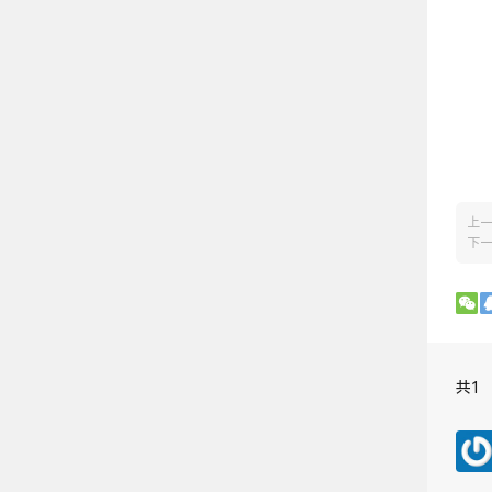
上
下
共1