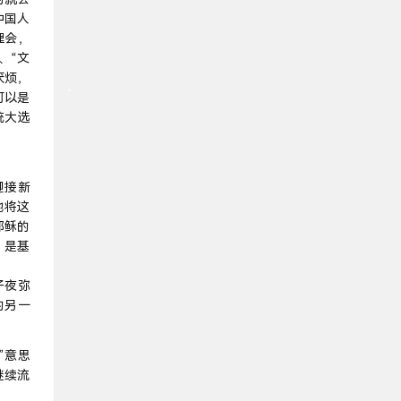
中国人
理会，
、“文
厌烦，
可以是
统大选
。
迎接新
地将这
耶稣的
，是基
子夜弥
的另一
”意思
继续流