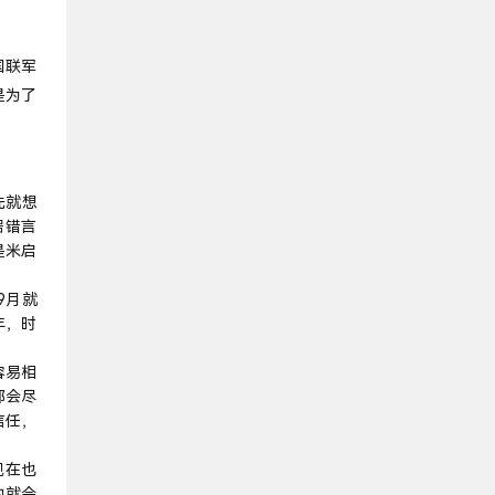
国联军
是为了
先就想
据错言
是米启
9月就
年，时
容易相
都会尽
信任，
现在也
的就会