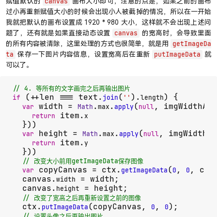
赋值默认的
画布大小即可，注意的点是，如果之前的画布
canvas
过小再重新赋值大小的时候会出现小人被截掉的情况，所以在一开始
我就把默认的画布设置成 1920 * 980 大小，这样就不会出现上述问
题了，还有就是如果直接动态设置
的宽高时，会导致里面
canvas
的所有内容被清除，这里处理的方式也很简单，就是用
getImageDa
保存一下图片内容信息，设置宽高后在重新
就
ta
putImageData
可以了。
// 4. 等所有的文字画完之后再输出图片
 (++len === text.
(
).
) {

if
join
''
length
 width = 
.
.
(
, imgWidthAnd
var
Math
max
apply
null
 item.
return
x
  }))

 height = 
.
.
(
, imgWidthAn
var
Math
max
apply
null
 item.
return
y
  }))

// 改变大小前用getImageData保存图像
 copyCanvas = ctx.
(
, 
, can
var
getImageData
0
0
  canvas.
 = width;

width
  canvas.
 = height;

height
// 改变了宽高之后再重新设置之前的图像
  ctx.
(copyCanvas, 
, 
);

putImageData
0
0
// 设置头像之后再输出图片