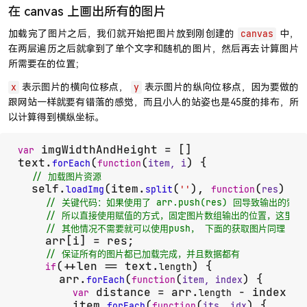
在 canvas 上画出所有的图片
加载完了图片之后，我们就开始把图片放到刚创建的
中，
canvas
在两层遍历之后就拿到了单个文字和随机的图片，然后再去计算图片
所需要在的位置；
表示图片的横向位移点，
表示图片的纵向位移点，因为要做的
x
y
跟网站一样就要有错落的感觉，而且小人的站姿也是45度的排布，所
以计算得到横纵坐标。
 imgWidthAndHeight = []

var
text.
(
(
) {

forEach
function
item, i
// 加载图片资源
  self.
(item.
(
), 
(
) {

loadImg
split
''
function
res
// 关键代码：如果使用了 arr.push(res) 回导致输出的
// 所以直接使用赋值的方式，固定图片数组输出的位置，这里要
// 其他情况不需要就可以使用push， 下面的获取图片同理
    arr[i] = res;

// 保证所有的图片都已加载完成，并且数据都有
(++len == text.
) {

if
length
      arr.
(
(
) {

forEach
function
item, index
 distance = arr.
 - index - 
var
length
        item.
(
(
) {

forEach
function
its, idx