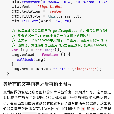
  ctx.
(
, 
, -
, 
transform
0.766044
0.3
0.742788
0.76604
  ctx.
 = 
font
'30px SimHei'
  ctx.
 = 
textAlign
'center'
  ctx.
 = 
.
.
fillStyle
this
params
color
  ctx.
(word, 
, 
)

fillText
14
28
// 这里本来设置是返回的 getImageData 的，但是发现在使用can
// 堆叠到另一个canvas中背景一直设置不到的透明
// 因为另一个的canvas中添加了一个图片，而图片是颜色的，会导
// 没办法，索性使用导出图片的方式保证透明，如果是canvas就
 img = 
();

var
new
Image
  img.
 = 
 (
) {

onload
function
(img)

callback
  }

  img.
 = canvas.
(
);

src
toDataURL
'image/png'
}
等所有的文字画完之后再输出图片
最后要做的便是把所有画好的图片重新输出一张图片即可。这里就是
要比较所有的图片出现图片的具体位置，得到的横纵坐标来比较大
小，在前面加载图片资源的时候就保存了图片的所有的宽高，这里我
们就只需要取出来就可以做比较啦！找到最大的
和
之后重新
x
y