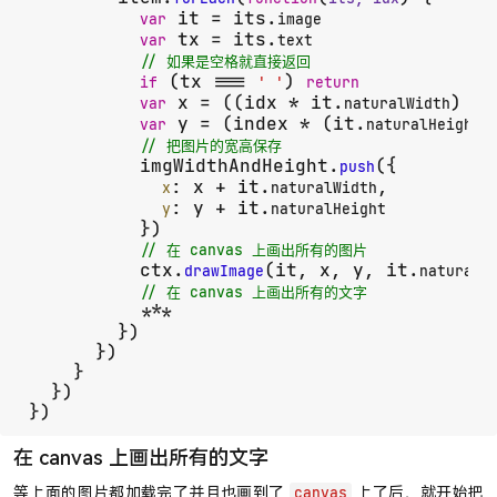
 it = its.
var
image
 tx = its.
var
text
// 如果是空格就直接返回
 (tx === 
) 
if
' '
return
 x = ((idx * it.
) - 
var
naturalWidth
 y = (index * (it.
 
var
naturalHeight
// 把图片的宽高保存
          imgWidthAndHeight.
({

push
: x + it.
,

x
naturalWidth
: y + it.
y
naturalHeight
          })

// 在 canvas 上画出所有的图片
          ctx.
(it, x, y, it.
drawImage
naturalW
// 在 canvas 上画出所有的文字
          ***

        })

      })

    }

  })

})
在 canvas 上画出所有的文字
等上面的图片都加载完了并且也画到了
上了后，就开始把
canvas