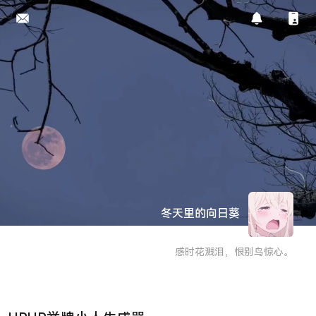
冬天里的向日葵
感时花溅泪，恨别鸟惊心。