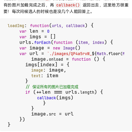
有的图片加载完成之后，再
返回出去，这里地方很重
callback()
要！每次问候选人的时候也是没几个人能回答上。
: 
(
) {

loadImg
function
urls, callback
 len = 
var
0
 imgs = []

var
    urls.
(
 (
) {

forEach
function
item, index
 image = 
()

var
new
Image
 url = 
var
`./images/QP4a5rvW_
${
Math
.floor(
Math
        image.
 = 
 (
) {

onload
function
      imgs[index] = {

: image,

image
: item

text
      }

// 保证所有的图片已加载完成
 (++len === urls.
) {

if
length
(imgs)

callback
            }

        }

        image.
 = url

src
    })

}