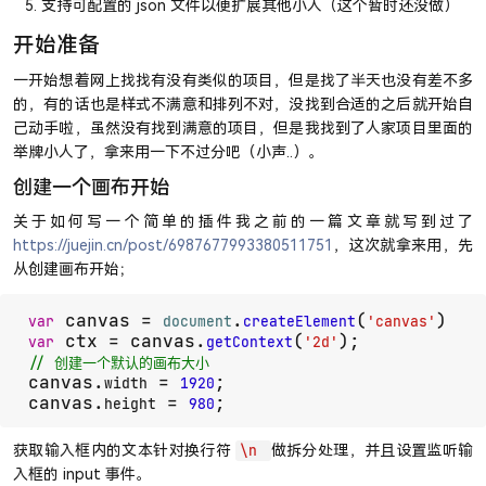
支持可配置的 json 文件以便扩展其他小人（这个暂时还没做）
开始准备
一开始想着网上找找有没有类似的项目，但是找了半天也没有差不多
的，有的话也是样式不满意和排列不对，没找到合适的之后就开始自
己动手啦，虽然没有找到满意的项目，但是我找到了人家项目里面的
举牌小人了，拿来用一下不过分吧（小声..）。
创建一个画布开始
关于如何写一个简单的插件我之前的一篇文章就写到过了
https://juejin.cn/post/6987677993380511751
，这次就拿来用，先
从创建画布开始；
 canvas = 
.
(
var
document
createElement
'canvas'
 ctx = canvas.
(
var
getContext
'2d'
// 创建一个默认的画布大小
canvas.
 = 
;

width
1920
canvas.
 = 
;
height
980
获取输入框内的文本针对换行符
做拆分处理，并且设置监听输
\n
入框的 input 事件。