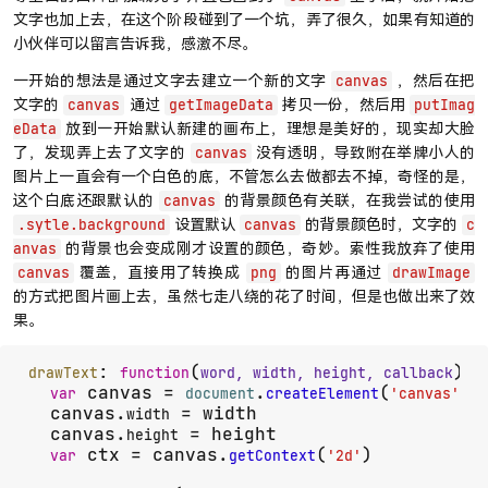
文字也加上去，在这个阶段碰到了一个坑，弄了很久，如果有知道的
小伙伴可以留言告诉我，感激不尽。
一开始的想法是通过文字去建立一个新的文字
，然后在把
canvas
文字的
通过
拷贝一份，然后用
canvas
getImageData
putImag
放到一开始默认新建的画布上，理想是美好的，现实却大脸
eData
了，发现弄上去了文字的
没有透明，导致附在举牌小人的
canvas
图片上一直会有一个白色的底，不管怎么去做都去不掉，奇怪的是，
这个白底还跟默认的
的背景颜色有关联，在我尝试的使用
canvas
设置默认
的背景颜色时，文字的
.sytle.background
canvas
c
的背景也会变成刚才设置的颜色，奇妙。索性我放弃了使用
anvas
覆盖，直接用了转换成
的图片再通过
canvas
png
drawImage
的方式把图片画上去，虽然七走八绕的花了时间，但是也做出来了效
果。
: 
(
) {

drawText
function
word, width, height, callback
 canvas = 
.
(
)

var
document
createElement
'canvas'
  canvas.
 = width

width
  canvas.
 = height

height
 ctx = canvas.
(
)

var
getContext
'2d'