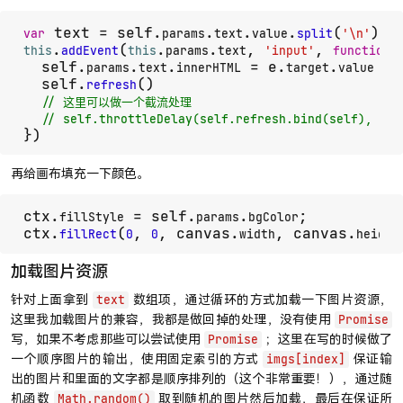
 text = self.
.
.
.
(
var
params
text
value
split
'\n'
.
(
.
.
, 
, 
 
this
addEvent
this
params
text
'input'
function
  self.
.
.
 = e.
.
params
text
innerHTML
target
value
  self.
()

refresh
// 这里可以做一个截流处理
// self.throttleDelay(self.refresh.bind(self), 500
})
再给画布填充一下颜色。
ctx.
 = self.
.
;

fillStyle
params
bgColor
ctx.
(
, 
, canvas.
, canvas.
fillRect
0
0
width
height
加载图片资源
针对上面拿到
数组项，通过循环的方式加载一下图片资源，
text
这里我加载图片的兼容，我都是做回掉的处理，没有使用
Promise
写，如果不考虑那些可以尝试使用
；这里在写的时候做了
Promise
一个顺序图片的输出，使用固定索引的方式
保证输
imgs[index]
出的图片和里面的文字都是顺序排列的（这个非常重要！），通过随
机函数
取到随机的图片然后加载，最后在保证所
Math.random()