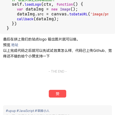
  self.
(ctx, 
(
) {

loadLogo
function
 dataImg = 
();

var
new
Image
    dataImg.
 = canvas.
(
)
src
toDataURL
'image/png'
(dataImg);

callback
  })

}
最后在拼上我们的站点logo 输出图片就可以咯。
预览
地址
以上完成代码之后就可以先试试效果怎么样，代码已上传Github，觉
得还不错的给个小赞支持一下
- THE END -
赞
#upup
#JavaScript
#举牌小人