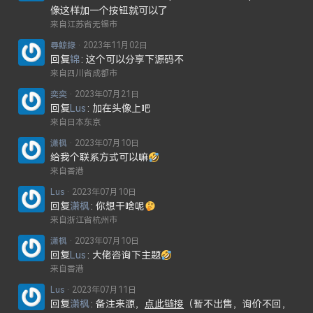
像这样加一个按钮就可以了
来自江苏省无锡市
尋鯨錄
2023年11月02日
回复
锦
这个可以分享下源码不
来自四川省成都市
奕奕
2023年07月21日
回复
Lus
加在头像上吧
来自日本东京
潇枫
2023年07月10日
给我个联系方式可以嘛
来自香港
Lus
2023年07月10日
回复
潇枫
你想干啥呢
来自浙江省杭州市
潇枫
2023年07月10日
回复
Lus
大佬咨询下主题
来自香港
Lus
2023年07月11日
回复
潇枫
备注来源，
点此链接
（暂不出售，询价不回，