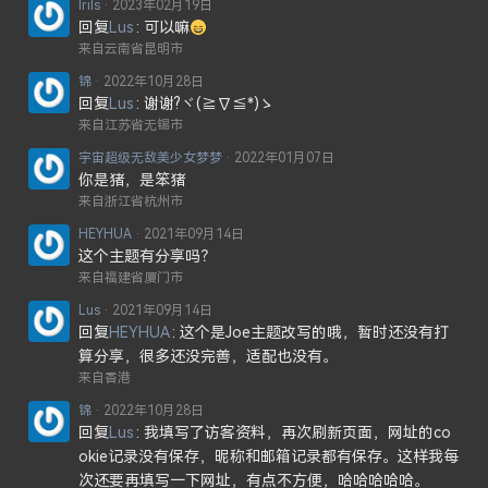
Irils
2023年02月19日
回复
Lus
可以嘛
来自云南省昆明市
锦
2022年10月28日
回复
Lus
谢谢?ヾ(≧∇≦*)ゝ
来自江苏省无锡市
宇宙超级无敌美少女梦梦
2022年01月07日
你是猪，是笨猪
来自浙江省杭州市
HEYHUA
2021年09月14日
这个主题有分享吗？
来自福建省厦门市
Lus
2021年09月14日
回复
HEYHUA
这个是Joe主题改写的哦，暂时还没有打
算分享，很多还没完善，适配也没有。
来自香港
锦
2022年10月28日
回复
Lus
我填写了访客资料，再次刷新页面，网址的co
okie记录没有保存，昵称和邮箱记录都有保存。这样我每
次还要再填写一下网址，有点不方便，哈哈哈哈哈。