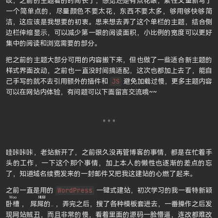
哎，之前的主题看的时间长了，感觉还是有点花眼，索性又重新写了
一个简单点的，尽量颜色不要太花，东西不要太多，够用够快够简
洁，这应该是我想要的初衷。思来想去弄了这个单栏的主题，结合侧
边栏伸缩显示，可以减少第一眼的阅读面积，小比例的宽度可以更好
集中的阅读和浏览需要的部分。
把之前的主题大部分可用的内容搬下来，但也做了一些适合新主题的
样式界面改动，之前也一直没时间搞适配，这次也都加上去了，能自
己手写的就不去引用额外的插件和
避免加载过慢，更多主题内容
JS
可以在网站内体验，有问题可以下面留言交流哦~~
哇咔咔咔，老站新开了，之前很久没再管博客的事情，都是在忙着手
头的工作，一下这个那个事情，加上本人的懒性也逐渐的差点的忘
了，知道域名续费发来的一封邮件又把我这建站的心燃了起来。
之前一直是用的
一键式建站，初次学习的我一看特新颖
WordPress
Woo
NIUBI
卧槽
，
屌屌的..
，弄完之后，搜了各种模板套进去，一番操作之后发
现网站贼丑，而且非常的慢，看着里面的源码一脸懵逼，连改都难改