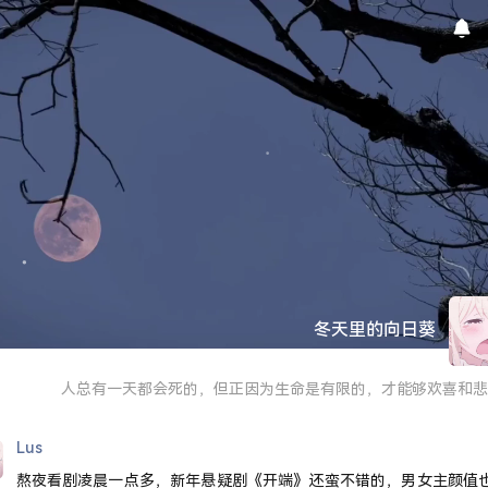
冬天里的向日葵
人总有一天都会死的，但正因为生命是有限的，才能够欢喜和悲
Lus
熬夜看剧凌晨一点多，新年悬疑剧《开端》还蛮不错的，男女主颜值