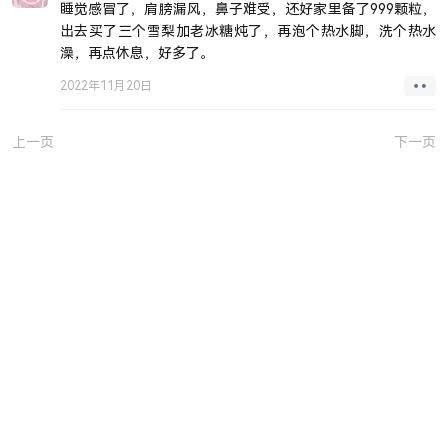
睡觉感冒了，肩膀漏风，鼻子难受，还好家里备了999颗粒，
出去买了三个雪梨加老冰糖炖了，再泡个热水脚，洗个热水
澡，再点休息，好多了。
2022年11月20日
上一页
下一页
JUEJIN
GITHUB
SITEMAP
SSR