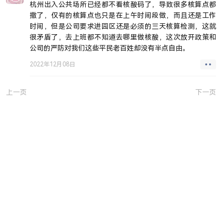
杭州出入公共场所已经都不看核酸码了，导致很多核算点都
撤了，仅有的核算点也只是在上午时间段做，而且还是工作
时间，但是公司要求进园区还是必须的三天核算检测，这就
很矛盾了，去上班都不知道去哪里做核酸，这次放开政策和
公司的严防对我们这些平民老百姓却没有半点自由。
2022年12月08日
上一页
下一页
JUEJIN
GITHUB
SITEMAP
SSR