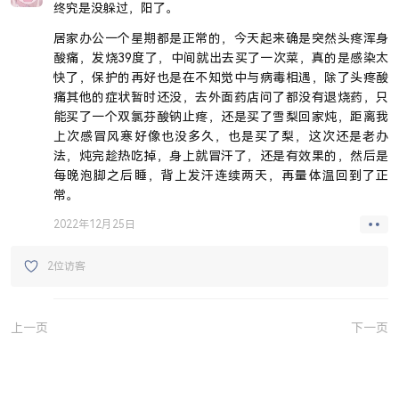
终究是没躲过，阳了。
居家办公一个星期都是正常的，今天起来确是突然头疼浑身
酸痛，发烧39度了，中间就出去买了一次菜，真的是感染太
快了，保护的再好也是在不知觉中与病毒相遇，除了头疼酸
痛其他的症状暂时还没，去外面药店问了都没有退烧药，只
能买了一个双氯芬酸钠止疼，还是买了雪梨回家炖，距离我
上次感冒风寒好像也没多久，也是买了梨，这次还是老办
法，炖完趁热吃掉，身上就冒汗了，还是有效果的，然后是
每晚泡脚之后睡，背上发汗连续两天，再量体温回到了正
常。
2022年12月25日
2位访客
上一页
下一页
JUEJIN
GITHUB
SITEMAP
SSR