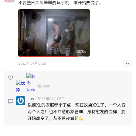
不要整日浑浑噩噩的玩手机，该开始改变了。
00:04
2023年07月08日
6位访客
Lus
2023年07月08日
以前XL的衣服都小了点，现在改换XXL了，一个人变
两个人之后也不注意形象管理，身材愈发的变样，要
开始改变了，从不熬夜做起