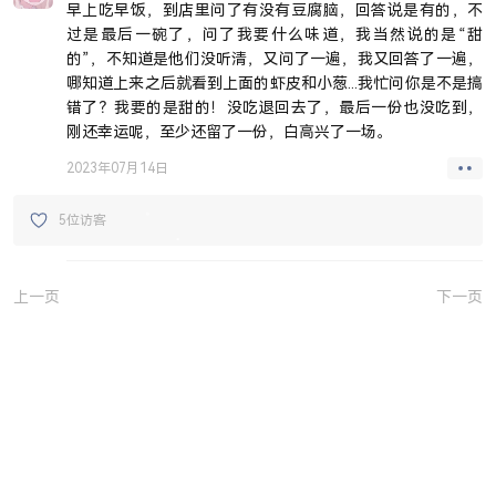
早上吃早饭，到店里问了有没有豆腐脑，回答说是有的，不
过是最后一碗了，问了我要什么味道，我当然说的是“甜
的”，不知道是他们没听清，又问了一遍，我又回答了一遍，
哪知道上来之后就看到上面的虾皮和小葱...我忙问你是不是搞
错了？我要的是甜的！没吃退回去了，最后一份也没吃到，
刚还幸运呢，至少还留了一份，白高兴了一场。
2023年07月14日
5位访客
上一页
下一页
JUEJIN
GITHUB
SITEMAP
SSR