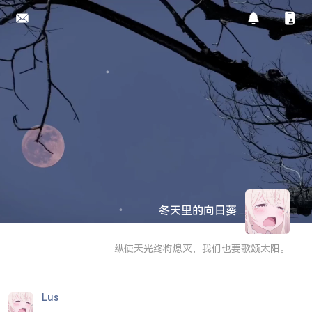
冬天里的向日葵
纵使天光终将熄灭，我们也要歌颂太阳。
Lus