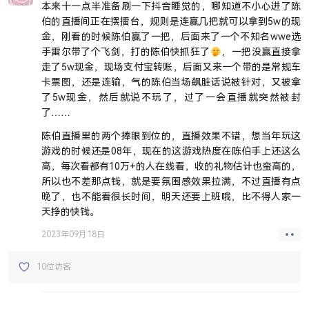
本来十一点半准备刷一下抖音睡觉的，哪知道不小心进了陈
伯的直播间正在摆擂台，规则是连赢几把就可以拿到5w的现
金，刚看的时候陈伯赢了一把，后面来了一个不知名wwe选
手雷尔带了个飞剑，打的陈伯快抓狂了
，一把没赢直接拿
走了5w现金，现场支付宝转账，后面又来一个带的是常规车
卡票图，还是连输，气的陈伯当场飙脏话说被针对，又被拿
了5w现金，然后就说不玩了，过了一会直播就突然被封
了……
陈伯直播里的两个捧眼到位的，直播效果不错，想当年玩这
游戏的时候还是08年，现在的这游戏热度在陈伯手上还这么
高，每次看都有10万+的人在线看，收的礼物估计也蛮高的，
所以也不差那点钱，就是要氛围感效果拉满，不过直播有点
晚了，也不能看很长时间，明天还要上班哦，比不得人家一
天挣的快钱。
2023年09月18日
10位访客