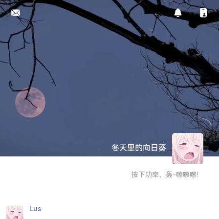
冬天里的向日葵
按下功率，轰-嚓嚓嚓！
Lus