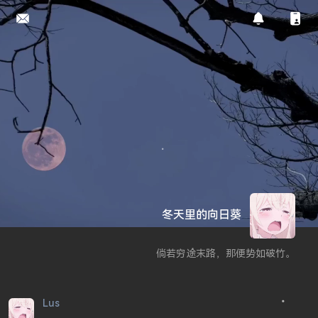
冬天里的向日葵
倘若穷途末路，那便势如破竹。
Lus