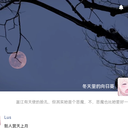
冬天里的向日葵
富江有天使的脸孔，但其实她是个恶魔，不，恶魔也比她要好一
Lus
别人赏天上月