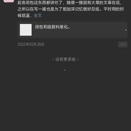
前言闭包这东西都讲烂了，随便一搜就有大堆的文章在说，
之所以在写一遍也是为了能加深记忆做好总结。平时用的时
候就直
...
闭包和函数科里化。
2022年02月28日
JUEJIN
GITHUB
SITEMAP
SSR